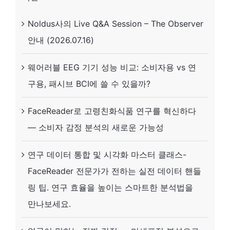
정
석
Noldus사의 Live Q&A Session – The Observer
방
법
안내 (2026.07.16)
안
을
세
만
웨어러블 EEG 기기 성능 비교: 소비자용 vs 연
미
나
구용, 패시브 BCI에 쓸 수 있을까?
나
보
–
FaceReader로 고령친화식품 연구를 혁신하다
세
국
— 소비자 감정 분석의 새로운 가능성
요.
립
연구 데이터 통합 및 시각화 마스터 클래스-
과
FaceReader 전문가가 전하는 실전 데이터 핸들
천
링 팁. 연구 효율을 높이는 스마트한 분석법을
과
만나보세요.
학
관