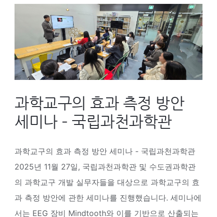
트
문
릭
가
스
가
측
전
정
하
장
는
과학교구의 효과 측정 방안
비
실
Mindto
세미나 – 국립과천과학관
전
Mindto
데
헤
이
과학교구의 효과 측정 방안 세미나 - 국립과천과학관
드
터
2025년 11월 27일, 국립과천과학관 및 수도권과학관
셋
핸
의 과학교구 개발 실무자들을 대상으로 과학교구의 효
&
들
과 측정 방안에 관한 세미나를 진행했습니다. 세미나에
Neurom
링
서는 EEG 장비 Mindtooth와 이를 기반으로 산출되는