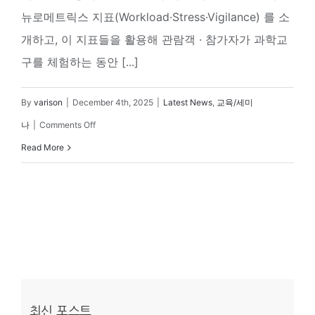
app
팁.
뉴로메트릭스 지표(Workload·Stress·Vigilance) 를 소
의
연
개하고, 이 지표들을 활용해 관람객 · 참가자가 과학교
새
구
구를 체험하는 동안 [...]
로
효
운
By
varison
|
December 4th, 2025
|
Latest News
,
교육/세미
율
라
on
나
|
Comments Off
을
인
과
Read More
높
업
학
이
을
교
는
만
구
스
나
의
마
보
효
트
세
과
한
요
측
분
최신 포스트