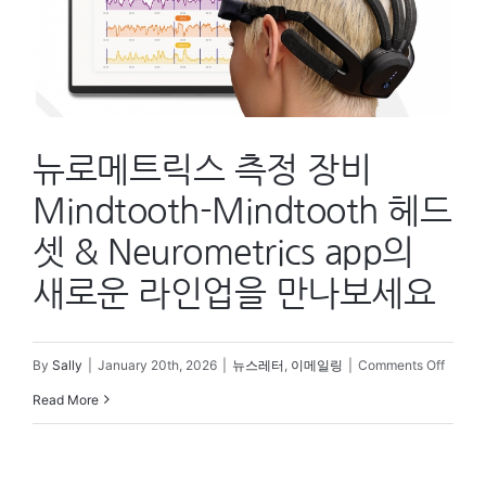
통
합
및
시
뉴로메트릭스 측정 장비
각
화
Mindtooth-Mindtooth 헤드
마
셋 & Neurometrics app의
스
새로운 라인업을 만나보세요
터
클
on
By
Sally
|
January 20th, 2026
|
뉴스레터
,
이메일링
|
Comments Off
래
뉴
Read More
스-
로
FaceRea
메
전