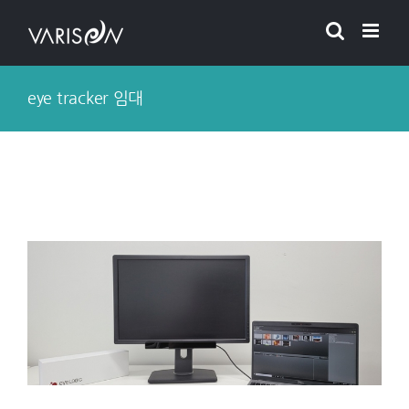
Skip
to
content
eye tracker 임대