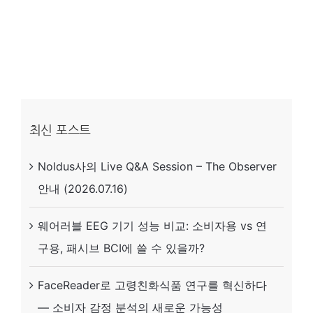
아
이
트
래
킹
시
최신 포스트
스
Noldus사의 Live Q&A Session – The Observer
템
안내 (2026.07.16)
대
여
웨어러블 EEG 기기 성능 비교: 소비자용 vs 연
서
구용, 패시브 BCI에 쓸 수 있을까?
비
스
FaceReader로 고령친화식품 연구를 혁신하다
— 소비자 감정 분석의 새로운 가능성