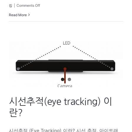
on
킹
|
Comments Off
캘
Read More
리
브
레
이
션
(Calibration)
이
란
시선추적(eye tracking) 이
무
엇
란?
이
며,
시선추적 (Eye Tracking) 이란? 시선 추적, 아이트래