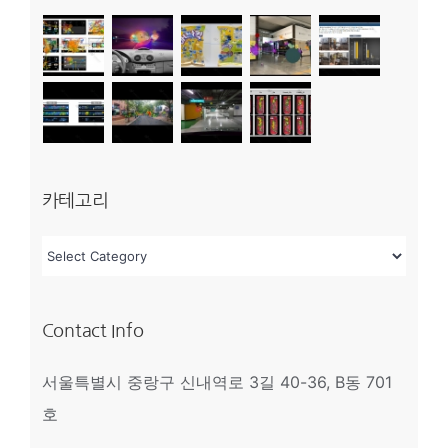
카테고리
카
테
고
Contact Info
리
서울특별시 중랑구 신내역로 3길 40-36, B동 701
호