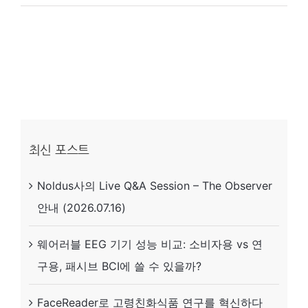
짜
미
소
(뒤
센
미
소)
최신 포스트
와
Noldus사의 Live Q&A Session – The Observer
가
안내 (2026.07.16)
짜
미
웨어러블 EEG 기기 성능 비교: 소비자용 vs 연
소
구용, 패시브 BCI에 쓸 수 있을까?
(팬
암
FaceReader로 고령친화식품 연구를 혁신하다