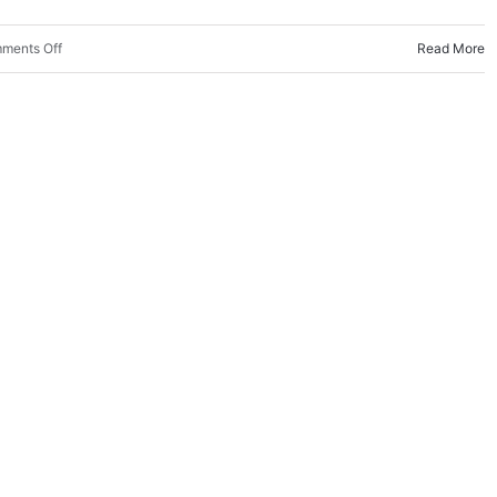
on
ments Off
Read More
얼
굴
이
말
하
는
진
짜
감
정
—
미