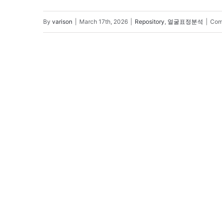
By
varison
|
March 17th, 2026
|
Repository
,
얼굴표정분석
|
Com