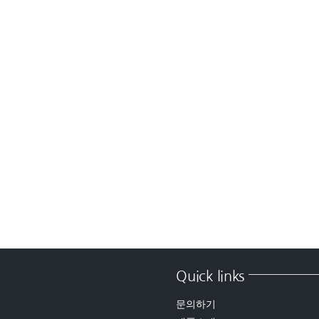
측
하
다
Quick links
문의하기