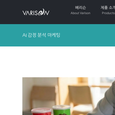
Skip
베리슨
제품 소
to
About Varison
Products
content
AI 감정 분석 마케팅