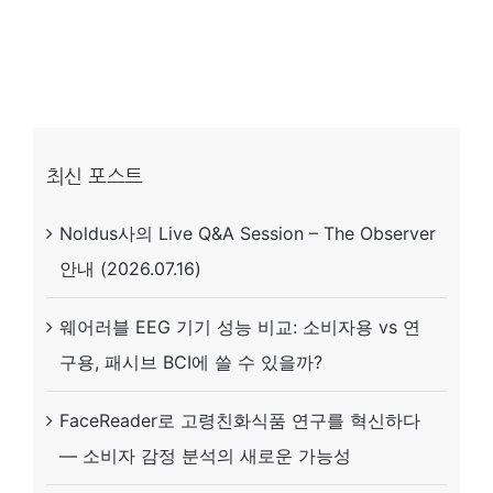
는
치
유
의
힘,
최신 포스트
이
Noldus사의 Live Q&A Session – The Observer
제
안내 (2026.07.16)
‘뇌
파’로
웨어러블 EEG 기기 성능 비교: 소비자용 vs 연
실
구용, 패시브 BCI에 쓸 수 있을까?
시
간
FaceReader로 고령친화식품 연구를 혁신하다
증
— 소비자 감정 분석의 새로운 가능성
명