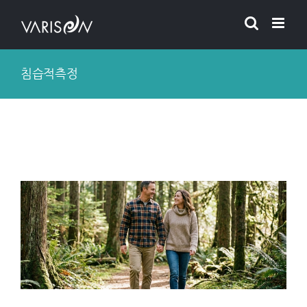
Skip
to
content
침습적측정