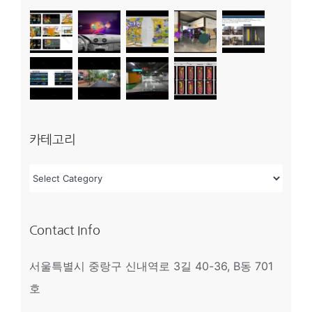
카테고리
카
테
고
Contact Info
리
서울특별시 중랑구 신내역로 3길 40-36, B동 701
호