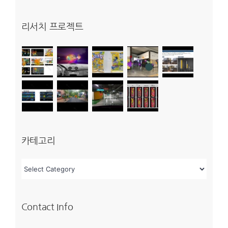
(LogicOne
리서치 프로젝트
250,
Lite)
–
2024
년
4
월
카테고리
26
일
카
테
고
Contact Info
리