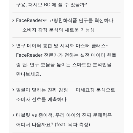
구용, 패시브 BCI에 쓸 수 있을까?
(Viso)
&
FaceReader로 고령친화식품 연구를 혁신하다
모
— 소비자 감정 분석의 새로운 가능성
니
연구 데이터 통합 및 시각화 마스터 클래스-
터
FaceReader 전문가가 전하는 실전 데이터 핸들
고
링 팁. 연구 효율을 높이는 스마트한 분석법을
정
만나보세요.
방
식
얼굴이 말하는 진짜 감정 — 미세표정 분석으로
아
소비자 선호를 예측하다
이
트
태블릿 vs 종이책, 우리 아이의 진짜 문해력은
래
어디서 나올까요? (feat. 뇌파 측정)
커