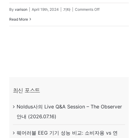
on
By
varison
|
April 19th, 2024
|
기타
|
Comments Off
비
Read More
디
오
·
오
디
오
레
최신 포스트
코
Noldus사의 Live Q&A Session – The Observer
딩
안내 (2026.07.16)
시
스
웨어러블 EEG 기기 성능 비교: 소비자용 vs 연
템