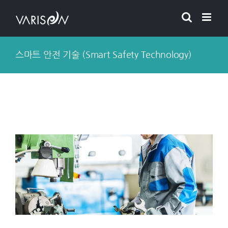
Skip
to
content
스마트 안전 기술 (Smart Safety Technology)