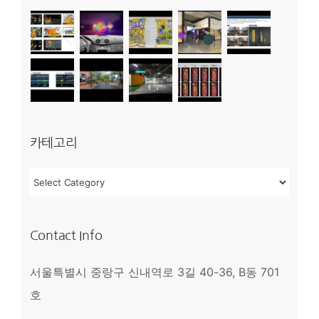
카테고리
카
테
고
Contact Info
리
서울특별시 중랑구 신내역로 3길 40-36, B동 701
호