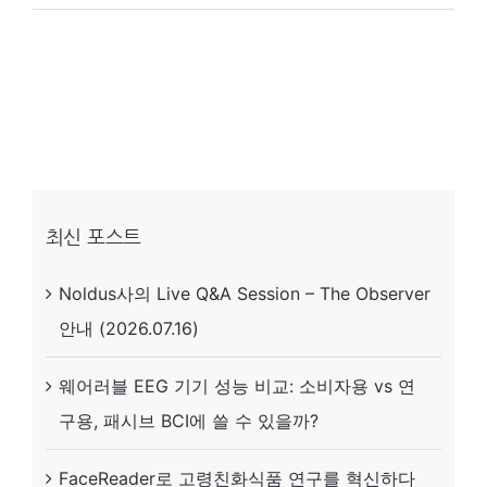
우
리
는
여
전
히
현
최신 포스트
장
Noldus사의 Live Q&A Session – The Observer
에
안내 (2026.07.16)
서
사
웨어러블 EEG 기기 성능 비교: 소비자용 vs 연
고
구용, 패시브 BCI에 쓸 수 있을까?
를
막
FaceReader로 고령친화식품 연구를 혁신하다