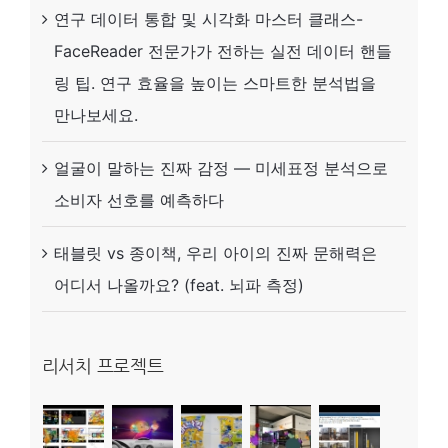
연구 데이터 통합 및 시각화 마스터 클래스-
은
FaceReader 전문가가 전하는 실전 데이터 핸들
어
링 팁. 연구 효율을 높이는 스마트한 분석법을
디
만나보세요.
서
나
얼굴이 말하는 진짜 감정 — 미세표정 분석으로
올
소비자 선호를 예측하다
까
요?
태블릿 vs 종이책, 우리 아이의 진짜 문해력은
(feat.
어디서 나올까요? (feat. 뇌파 측정)
뇌
파
리서치 프로젝트
측
정)