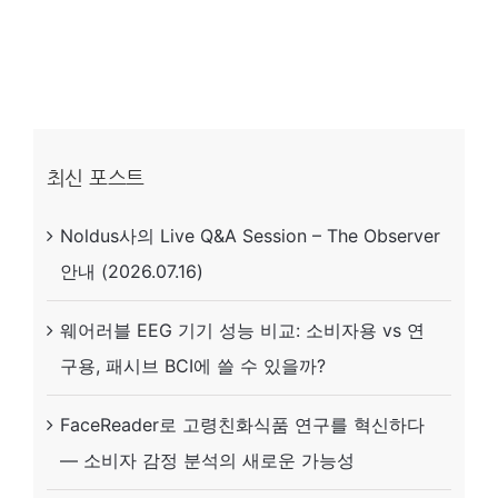
vs
종
이
책,
우
최신 포스트
리
Noldus사의 Live Q&A Session – The Observer
아
안내 (2026.07.16)
이
의
웨어러블 EEG 기기 성능 비교: 소비자용 vs 연
진
구용, 패시브 BCI에 쓸 수 있을까?
짜
문
FaceReader로 고령친화식품 연구를 혁신하다
해
— 소비자 감정 분석의 새로운 가능성
력