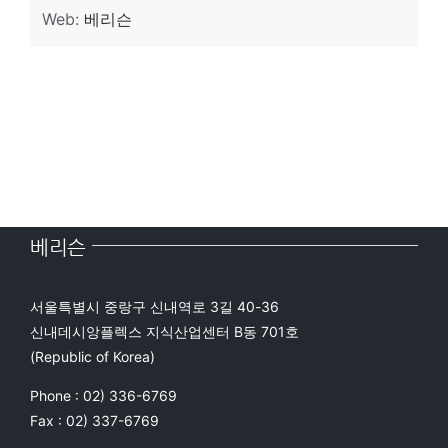
Web:
베리슨
베리슨
서울특별시 중랑구 신내역로 3길 40-36
신내데시앙플렉스 지식산업센터 B동 701호
(Republic of Korea)
Phone : 02) 336-6769
Fax : 02) 337-6769