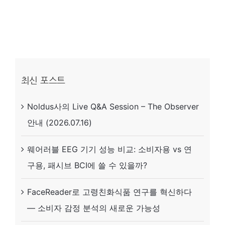
는
치
유
의
힘,
최신 포스트
이
Noldus사의 Live Q&A Session – The Observer
제
안내 (2026.07.16)
‘뇌
파’로
웨어러블 EEG 기기 성능 비교: 소비자용 vs 연
실
구용, 패시브 BCI에 쓸 수 있을까?
시
간
FaceReader로 고령친화식품 연구를 혁신하다
증
— 소비자 감정 분석의 새로운 가능성
명