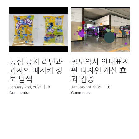
과
농심 봉지 라면과
철도역사 안내표지
「
아
과자의 패지키 정
판 디자인 개선 효
디
보 탐색
과 검증
킹
January 2nd, 2021
|
0
January 1st, 2021
|
0
Jan
Comments
Comments
Co