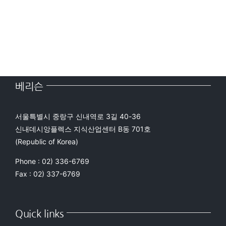
적
으
로
사
용
베리슨
할
수
서울특별시 중랑구 신내역로 3길 40-36
있
신내데시앙플렉스 지식산업센터 B동 701호
(Republic of Korea)
도
록
Phone : 02) 336-6769
Fax : 02) 337-6769
검
증
된
Quick links
제